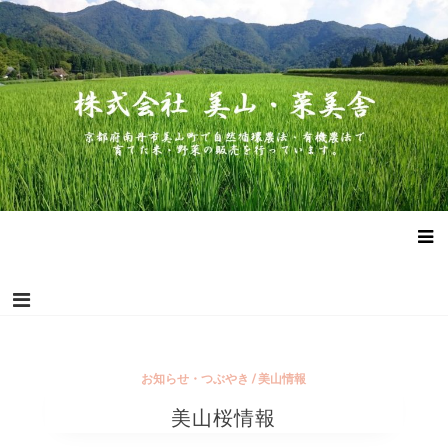
コ
株式会社 美山・菜美舎
京都府南丹市美山町で自然循環農法・有機農法で作った米・野菜
ン
の販売を行っています。
テ
ン
ツ
へ
ス
キ
ッ
プ
お知らせ・つぶやき
/
美山情報
美山桜情報