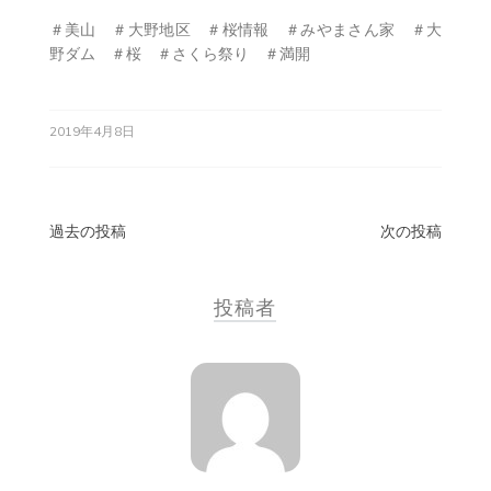
＃美山 ＃大野地区 ＃桜情報 ＃みやまさん家 ＃大
野ダム ＃桜 ＃さくら祭り ＃満開
2019年4月8日
投
過去の投稿
次の投稿
稿
投稿者
ナ
ビ
ゲ
ー
シ