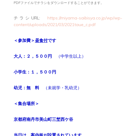
PDFファイルでチラシをダウンロードすることができます。
チラシURL:
https://miyama-saibisya.co.jp/wp/wp-
content/uploads/2021/03/2021taue_c.pdf
＜参加費＞
昼食付
です
大人：２，５００円
（中学生以上）
小学生：１，５００円
幼児：無 料
（未就学・乳幼児）
＜集合場所＞
京都府南丹市美山町三埜西ケ谷
当日は、案内板が設置されています。