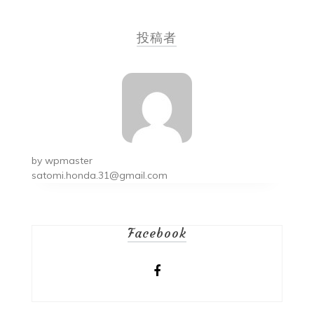
稿
投稿者
ナ
ビ
ゲ
ー
シ
by
wpmaster
ョ
satomi.honda.31@gmail.com
ン
Facebook