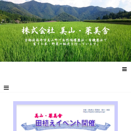
コ
株式会社 美山・菜美舎
京都府南丹市美山町で自然循環農法・有機農法で作った米・野菜
ン
の販売を行っています。
テ
ン
ツ
へ
ス
キ
ッ
プ