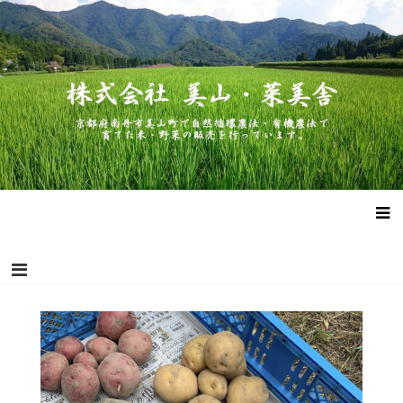
コ
株式会社 美山・菜美舎
京都府南丹市美山町で自然循環農法・有機農法で作った米・野菜
ン
の販売を行っています。
テ
ン
ツ
へ
ス
キ
ッ
プ