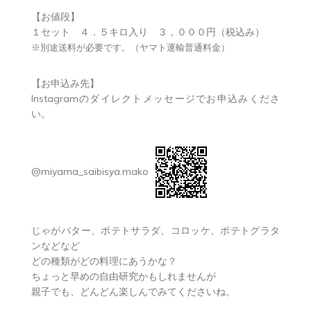
【お値段】
１セット ４．５キロ入り ３，０００円（税込み）
※別途送料が必要です。（ヤマト運輸普通料金）
【お申込み先】
Instagramのダイレクトメッセージでお申込みくださ
い。
@miyama_saibisya.mako
じゃがバター、ポテトサラダ、コロッケ、ポテトグラタ
ンなどなど
どの種類がどの料理にあうかな？
ちょっと早めの自由研究かもしれませんが
親子でも、どんどん楽しんでみてくださいね。