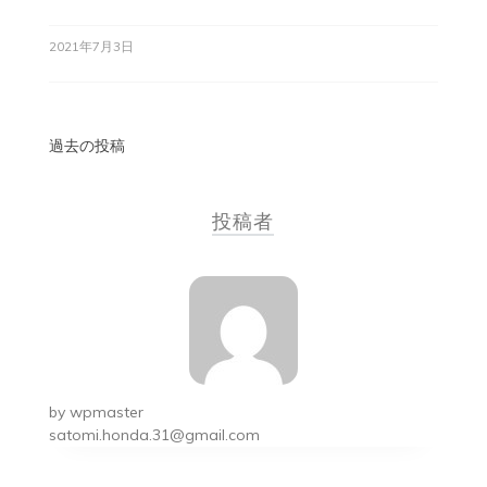
2021年7月3日
投
過去の投稿
稿
投稿者
ナ
ビ
ゲ
ー
シ
by
wpmaster
ョ
satomi.honda.31@gmail.com
ン