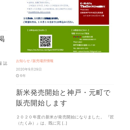
掲
お知らせ
/
販売場所情報
報誌
2020年9月29日
6年
新米発売開始と神戸・元町で
販売開始します
２０２０年度の新米が発売開始になりました。 『匠
（たくみ）』は、既に完 […]