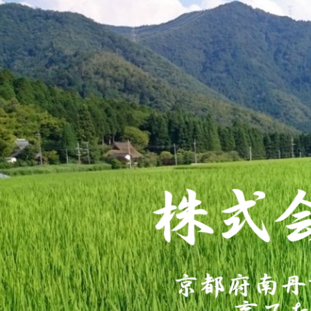
コ
株式
ン
テ
京都府南丹市美山町で自然循環農法・
ン
ツ
へ
ス
キ
ッ
プ