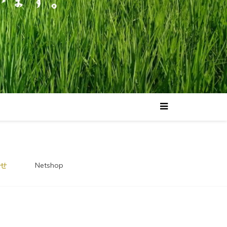
せ
Netshop