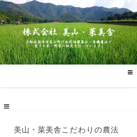
コ
株式会社 美山・菜美舎
京都府南丹市美山町で自然循環農法・有機農法で作った米・野菜
ン
の販売を行っています。
テ
ン
ツ
へ
ス
キ
ッ
プ
美山・菜美舎こだわりの農法