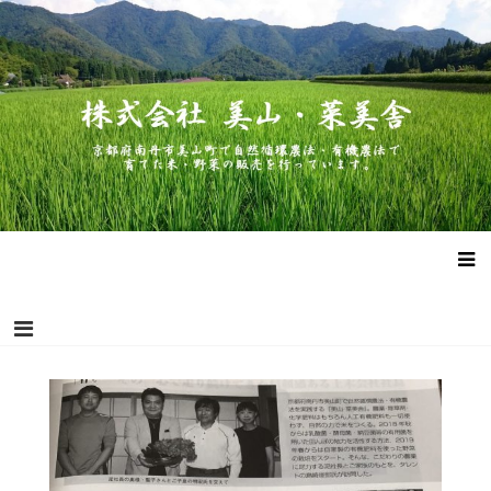
コ
株式会社 美山・菜美舎
京都府南丹市美山町で自然循環農法・有機農法で作った米・野菜
ン
の販売を行っています。
テ
ン
ツ
へ
ス
キ
ッ
プ