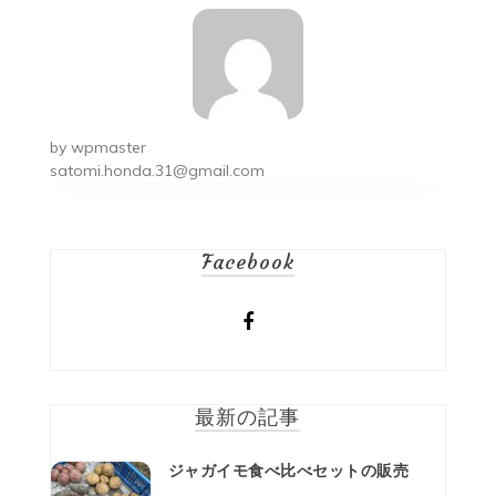
ビ
ゲ
ー
シ
by
wpmaster
ョ
satomi.honda.31@gmail.com
ン
Facebook
最新の記事
ジャガイモ食べ比べセットの販売