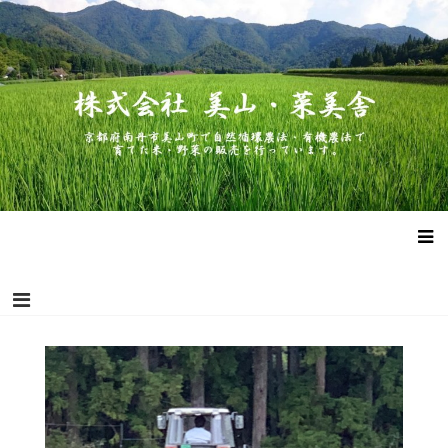
コ
株式会社 美山・菜美舎
京都府南丹市美山町で自然循環農法・有機農法で作った米・野菜
ン
の販売を行っています。
テ
ン
ツ
へ
ス
キ
ッ
プ