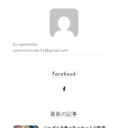
ビ
ゲ
ー
シ
by
wpmaster
ョ
satomi.honda.31@gmail.com
ン
Facebook
最新の記事
ジャガイモ食べ比べセットの販売