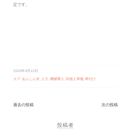
定です。
–
–
–
2020年4月22日
タグ:
あんしん米
,
人力
,
機械導入
,
田植え準備
,
畔付け
投
過去の投稿
次の投稿
稿
投稿者
ナ