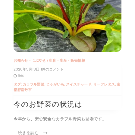
お知らせ・つぶやき
/
生育・生産・販売情報
2020年5月18日
今
1件のコメント
の
6年
お
タグ:
カラフル野菜
,
じゃがいも
,
スイスチャード
,
リーフレタス
,
京
野
都府南丹市
菜
の
状
今のお野菜の状況は
況
は
へ
今年から、安心安全なカラフル野菜も登場です。
の
続きを読む