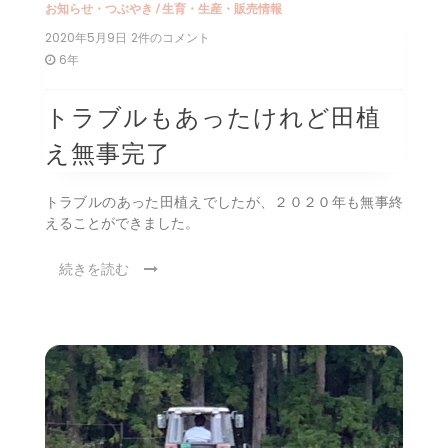
お知らせ・つぶやき
/
生育・生産・販売情報
2020年5月9日
ト
2件のコメント
ラ
6年
ブ
ル
も
トラブルもあったけれど田植
あ
っ
え無事完了
た
け
れ
トラブルのあった田植えでしたが、２０２０年も無事終
ど
えることができました。
田
植
続きを読む
え
無
事
完
了
へ
の