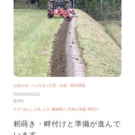
お知らせ・つぶやき
/
生育・生産・販売情報
2020年4月22日
6年
タグ:
あんしん米
,
人力
,
機械導入
,
田植え準備
,
畔付け
籾蒔き・畔付けと準備が進んで
います