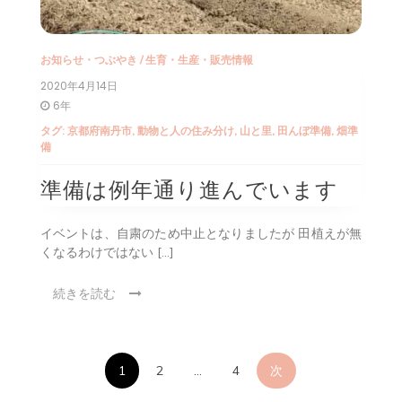
お知らせ・つぶやき
/
生育・生産・販売情報
2020年4月14日
6年
タグ:
京都府南丹市
,
動物と人の住み分け
,
山と里
,
田んぼ準備
,
畑準
備
準備は例年通り進んでいます
イベントは、自粛のため中止となりましたが 田植えが無
くなるわけではない […]
続きを読む
投
1
2
…
4
次