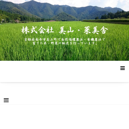
コ
株式会社 美山・菜美舎
京都府南丹市美山町で自然循環農法・有機農法で作った米・野菜
ン
の販売を行っています。
テ
ン
ツ
へ
ス
キ
ッ
プ