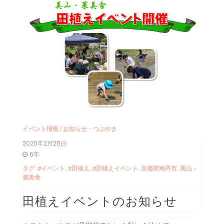
イベント情報
/
お知らせ・つぶやき
2020年2月26日
6年
タグ:
#イベント
,
#田植え
,
#田植えイベント
,
京都府南丹市
,
美山・
菜美舎
田植えイベントのお知らせ