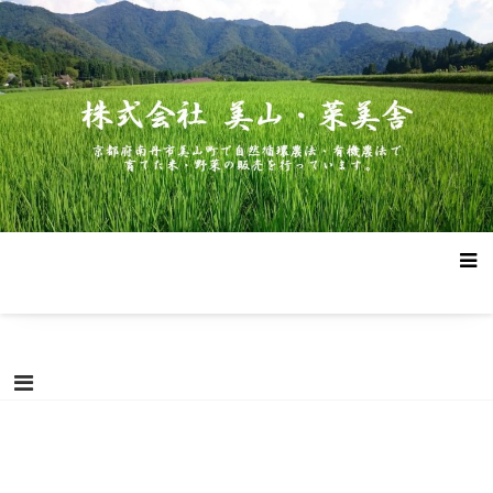
コ
株式会社 美山・菜美舎
京都府南丹市美山町で自然循環農法・有機農法で作った米・野菜
ン
の販売を行っています。
テ
ン
ツ
へ
ス
キ
ッ
プ