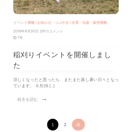
イベント情報
/
お知らせ・つぶやき
/
生育・生産・販売情報
2019年9月30日
稲
2件のコメント
刈
7年
り
イ
ベ
稲刈りイベントを開催しまし
ン
ト
た
を
開
催
涼しくなったと思ったら、またまた蒸し暑い日々となっ
し
ています。 ９月28 […]
ま
し
続きを読む
た
へ
の
投
1
2
次