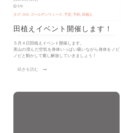
5年
タグ:
GW
,
ゴールデンウィーク
,
予定
,
予約
,
田植え
田植えイベント開催します！
５月４日田植えイベント開催します。
美山の澄んだ空気を身体いっぱい吸いながら身体をノビ
ノビと動かして癒し解放していきましょう！
続きを読む