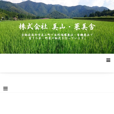
コ
株式会社 美山・菜美舎
京都府南丹市美山町で自然循環農法・有機農法で作った米・野菜
ン
の販売を行っています。
テ
ン
ツ
へ
ス
キ
ッ
プ