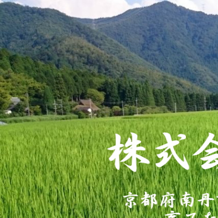
コ
株式
ン
京都府南丹市美山町で自然循環農法・
テ
ン
ツ
へ
ス
キ
ッ
プ