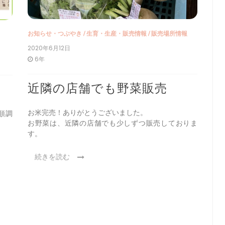
お知らせ・つぶやき
/
生育・生産・販売情報
/
販売場所情報
2020年6月12日
6年
近隣の店舗でも野菜販売
お米完売！ありがとうございました。
順調
お野菜は、近隣の店舗でも少しずつ販売しておりま
す。
続きを読む