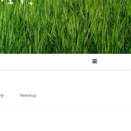
せ
Netshop